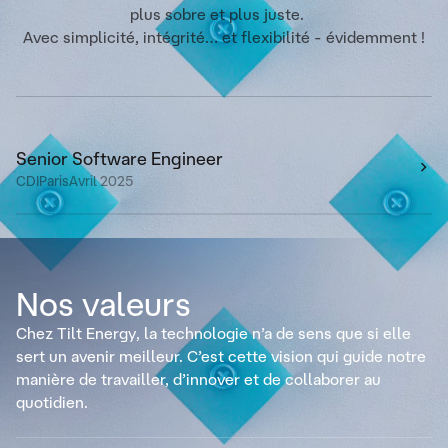
plus sobre et plus juste.
Avec simplicité, intégrité… et flexibilité - évidemment !
Senior Software Engineer
CDI
Paris
Avril 2025
Nos valeurs
Chez Tilt Energy, la technologie n’a de sens que si elle
sert un avenir meilleur. C’est cette vision qui guide notre
manière de travailler, d’innover et de collaborer au
quotidien.