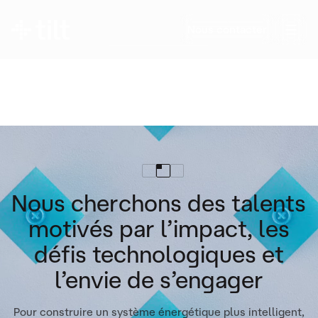
Envie de rejoindre
Nous contacter
l’aventure Tilt Energy ?
Découvrez nos offres d’emploi et relevez le
défi de la transition énergétique à nos côtés.
Nous cherchons des talents
motivés par l’impact, les
défis technologiques et
l’envie de s’engager
Pour construire un système énergétique plus intelligent,