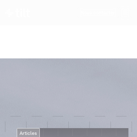
Insights
Nous contacter
Découvrez comment nos clients optimisent
leur consommation, réduisent leurs coûts et
participent à la transition énergétique grâce à
la technologie Tilt.
Toutes nos ressources
Tous
Actualités
Articles
Articles